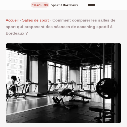
Accueil
›
Salles de sport
›
Comment comparer les salles de
sport qui proposent des séances de coaching sportif à
Bordeaux ?